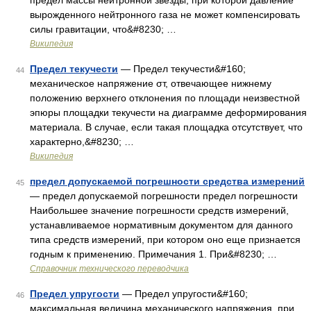
предел массы нейтронной звезды, при которой давление
вырожденного нейтронного газа не может компенсировать
силы гравитации, что&#8230; …
Википедия
Предел текучести
— Предел текучести&#160;
44
механическое напряжение σт, отвечающее нижнему
положению верхнего отклонения по площади неизвестной
эпюры площадки текучести на диаграмме деформирования
материала. В случае, если такая площадка отсутствует, что
характерно,&#8230; …
Википедия
предел допускаемой погрешности средства измерений
45
— предел допускаемой погрешности предел погрешности
Наибольшее значение погрешности средств измерений,
устанавливаемое нормативным документом для данного
типа средств измерений, при котором оно еще признается
годным к применению. Примечания 1. При&#8230; …
Справочник технического переводчика
Предел упругости
— Предел упругости&#160;
46
максимальная величина механического напряжения, при