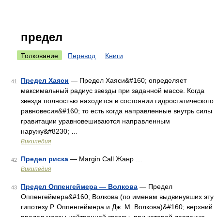
предел
Толкование
Перевод
Книги
Предел Хаяси
— Предел Хаяcи&#160; определяет
41
максимальный радиус звезды при заданной массе. Когда
звезда полностью находится в состоянии гидростатического
равновесия&#160; то есть когда направленные внутрь силы
гравитации уравновешиваются направленным
наружу&#8230; …
Википедия
Предел риска
— Margin Call Жанр …
42
Википедия
Предел Оппенгеймера — Волкова
— Предел
43
Оппенгеймера&#160; Волкова (по именам выдвинувших эту
гипотезу Р. Оппенгеймера и Дж. М. Волкова)&#160; верхний