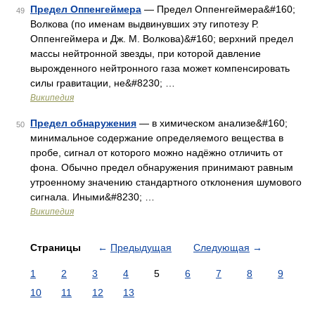
Предел Оппенгеймера
— Предел Оппенгеймера&#160;
49
Волкова (по именам выдвинувших эту гипотезу Р.
Оппенгеймера и Дж. М. Волкова)&#160; верхний предел
массы нейтронной звезды, при которой давление
вырожденного нейтронного газа может компенсировать
силы гравитации, не&#8230; …
Википедия
Предел обнаружения
— в химическом анализе&#160;
50
минимальное содержание определяемого вещества в
пробе, сигнал от которого можно надёжно отличить от
фона. Обычно предел обнаружения принимают равным
утроенному значению стандартного отклонения шумового
сигнала. Иными&#8230; …
Википедия
Страницы
←
Предыдущая
Следующая
→
1
2
3
4
5
6
7
8
9
10
11
12
13